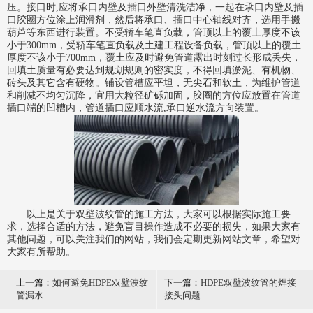
压。接口时,应将承口内壁及插口外壁清洗洁净，一起在承口内壁及插
口胶圈方位涂上润滑剂，然后将承口、插口中心轴线对齐，选用手搬
葫芦等东西进行装置。不受轿车笔直负载，管顶以上的覆土厚度不该
小于300mm，受轿车笔直负载及土建工程设备负载，管顶以上的覆土
厚度不该小于700mm，覆土应及时避免管道露出时刻过长形成丢失，
回填土质量有必要达到规划规则的密实度，不得回填淤泥、有机物、
砖头及其它含有硬物。铺设管槽应平坦，无尖石和软土，为维护管道
和削减不均匀沉降，宜用大粒径矿砾加固，胶圈的方位应放置在管道
插口端的凹槽内，管道插口应顺水流,承口逆水流方向装置。
以上是关于双壁波纹管的施工方法，大家可以根据实际施工要
求，选择合适的方法，避免盲目操作造成不必要的损失，如果大家有
其他问题，可以关注我们的网站，我们会定期更新网站文章，希望对
大家有所帮助。
上一篇：
如何避免HDPE双壁波纹
下一篇：
HDPE双壁波纹管的焊接
管漏水
接头问题