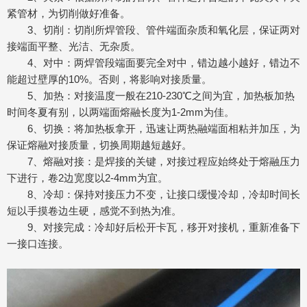
紧管材，为切削做好准备。
3、切削：切削所焊管段、管件端面杂质和氧化层，保证两对
接端面平整、光洁、无杂质。
4、对中：两焊管段端面要完全对中，错边越小越好，错边不
能超过壁厚的10%。否则，将影响对接质量。
5、加热：对接温度一般在210-230℃之间为宜，加热板加热
时间冬夏有别，以两端面熔融长度为1-2mm为佳。
6、切换：将加热板拿开，迅速让两热融端面相粘并加压，为
保证熔融对接质量，切换周期越短越好。
7、熔融对接：是焊接的关键，对接过程应始终处于熔融压力
下进行，卷2边宽度以2-4mm为宜。
8、冷却：保持对接压力不变，让接口缓慢冷却，冷却时间长
短以手摸卷边生硬，感觉不到热为准。
9、对接完成：冷却好后松开卡瓦，移开对接机，重新准备下
一接口连接。