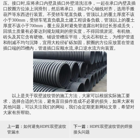
压。接口时,应将承口内壁及插口外壁清洗洁净，一起在承口内壁及插
口胶圈方位涂上润滑剂，然后将承口、插口中心轴线对齐，选用手搬
葫芦等东西进行装置。不受轿车笔直负载，管顶以上的覆土厚度不该
小于300mm，受轿车笔直负载及土建工程设备负载，管顶以上的覆土
厚度不该小于700mm，覆土应及时避免管道露出时刻过长形成丢失，
回填土质量有必要达到规划规则的密实度，不得回填淤泥、有机物、
砖头及其它含有硬物。铺设管槽应平坦，无尖石和软土，为维护管道
和削减不均匀沉降，宜用大粒径矿砾加固，胶圈的方位应放置在管道
插口端的凹槽内，管道插口应顺水流,承口逆水流方向装置。
以上是关于双壁波纹管的施工方法，大家可以根据实际施工要
求，选择合适的方法，避免盲目操作造成不必要的损失，如果大家有
其他问题，可以关注我们的网站，我们会定期更新网站文章，希望对
大家有所帮助。
上一篇：
如何避免HDPE双壁波纹
下一篇：
HDPE双壁波纹管的焊接
管漏水
接头问题